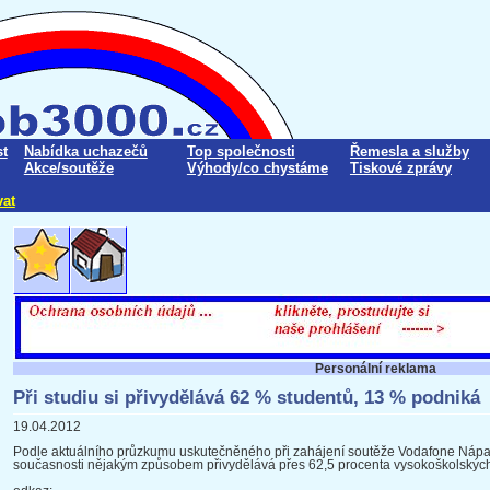
t
Nabídka uchazečů
Top společnosti
Řemesla a služby
Akce/soutěže
Výhody/co chystáme
Tiskové zprávy
vat
Personální reklama
Při studiu si přivydělává 62 % studentů, 13 % podniká
19.04.2012
Podle aktuálního průzkumu uskutečněného při zahájení soutěže Vodafone Nápad
současnosti nějakým způsobem přivydělává přes 62,5 procenta vysokoškolských