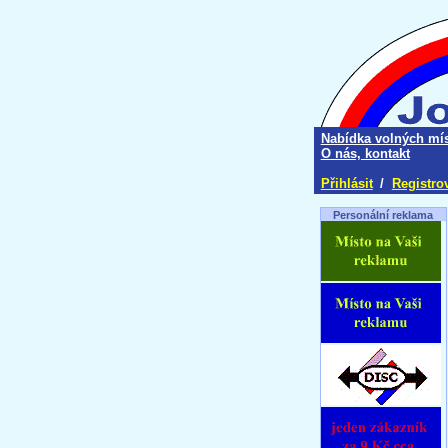
Nabídka volných mís
O nás, kontakt
Přihlásit
/
Registro
Personální reklama