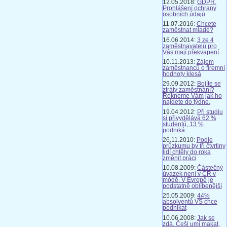
12.05.2018:
GDPR,
Prohlášení ochrany
osobních údajů
11.07.2016:
Chcete
zaměstnat mladé?
16.06.2014:
3 ze 4
zaměstnavatelů pro
Vás mají překvapení.
10.11.2013:
Zájem
zaměstnanců o firemní
hodnoty klesá
29.09.2012:
Bojíte se
ztráty zaměstnání?
Řekneme Vám jak ho
najdete do týdne.
19.04.2012:
Při studiu
si přivydělává 62 %
studentů, 13 %
podniká
26.11.2010:
Podle
průzkumu by tři čtvrtiny
lidí chtěly do roka
změnit práci
10.08.2009:
Částečný
úvazek není v ČR v
módě. V Evropě je
podstatně oblíbenější
25.05.2009:
44%
absolventů VŠ chce
podnikat
10.06.2008:
Jak se
zdá, Češi umí makat,