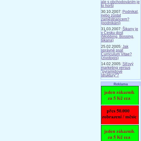
ale s obchodováním je
to horší
30.10.2007:
Podnikat,
nebo zůstat
zaměstnancem?
(podnikání)
31.03.2007:
Šikany je
v Česku dost
(Mobbing, Bossing,
šikana)
25.02.2005:
Jak
správně psát
Curriculum Vitae?
(zivotopis)
14.02.2005:
Síťový
marketing versus
"pyramidové
struktury"?
Reklama