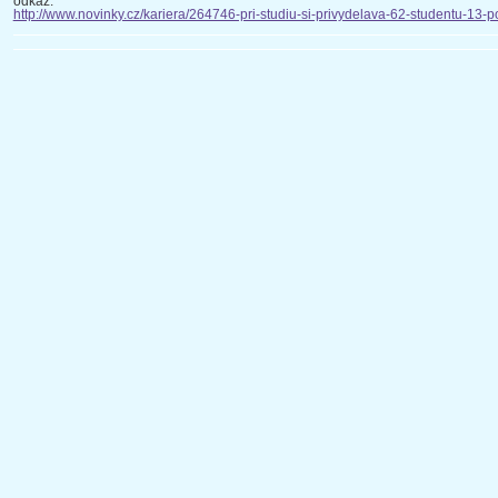
odkaz:
http://www.novinky.cz/kariera/264746-pri-studiu-si-privydelava-62-studentu-13-p