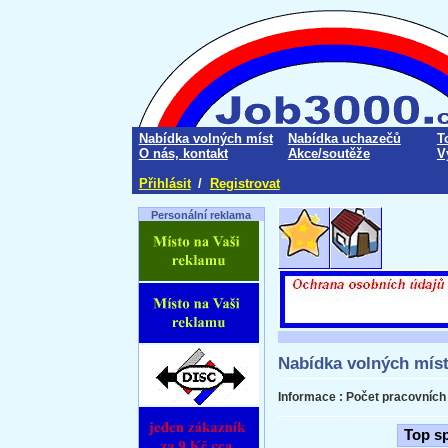
Nabídka volných míst
Nabídka uchazečů
T
O nás, kontakt
Akce/soutěže
V
Přihlásit
/
Registrovat
Personální reklama
Nabídka volných mís
Informace : Počet pracovních n
Top s