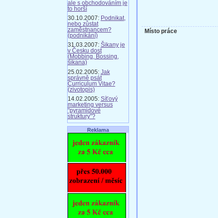
ale s obchodováním je
to horší
30.10.2007:
Podnikat,
nebo zůstat
zaměstnancem?
Místo práce
(podnikání)
31.03.2007:
Šikany je
v Česku dost
(Mobbing, Bossing,
šikana)
25.02.2005:
Jak
správně psát
Curriculum Vitae?
(zivotopis)
14.02.2005:
Síťový
marketing versus
"pyramidové
struktury"?
Reklama