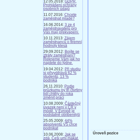
12.05.2018:
GDPR,
Prohlášení ochrany
osobních údajů
11.07.2016:
Chcete
zaměstnat mladé?
16.06.2014:
3 ze 4
zaměstnavatelů pro
Vás mají překvapení.
10.11.2013:
Zájem
zaměstnanců o firemní
hodnoty klesá
29.09.2012:
Bojíte se
ztráty zaměstnání?
Řekneme Vám jak ho
najdete do týdne.
19.04.2012:
Při studiu
si přivydělává 62 %
studentů, 13 %
podniká
26.11.2010:
Podle
průzkumu by tři čtvrtiny
lidí chtěly do roka
změnit práci
10.08.2009:
Částečný
úvazek není v ČR v
módě. V Evropě je
podstatně oblíbenější
25.05.2009:
44%
absolventů VŠ chce
podnikat
Úroveň pozice
10.06.2008:
Jak se
zdá, Češi umí makat,