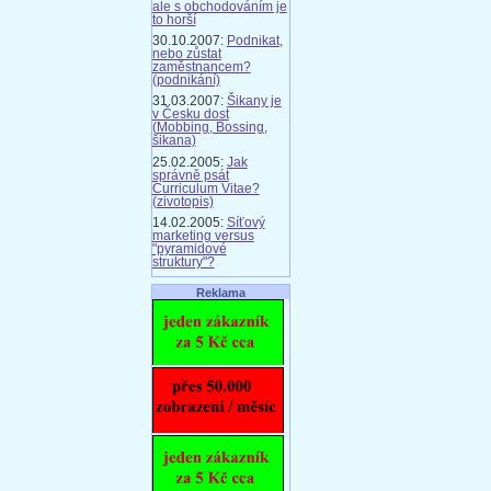
ale s obchodováním je
to horší
30.10.2007:
Podnikat,
nebo zůstat
zaměstnancem?
(podnikání)
31.03.2007:
Šikany je
v Česku dost
(Mobbing, Bossing,
šikana)
25.02.2005:
Jak
správně psát
Curriculum Vitae?
(zivotopis)
14.02.2005:
Síťový
marketing versus
"pyramidové
struktury"?
Reklama