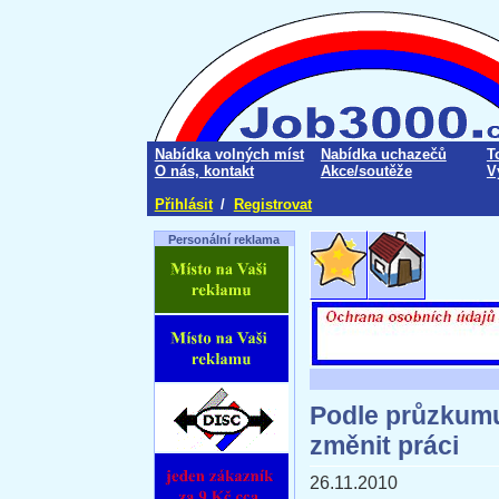
Nabídka volných míst
Nabídka uchazečů
T
O nás, kontakt
Akce/soutěže
V
Přihlásit
/
Registrovat
Personální reklama
Podle průzkumu b
změnit práci
26.11.2010