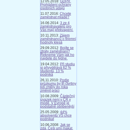
12.05.2018:
GDPR,
Prohlášení ochrany
osobních údajů
11.07.2016:
Chcete
zaměstnat mladé?
16.06.2014:
3 ze 4
zaměstnavatelů pro
Vás mají překvapení.
10.11.2013:
Zájem
zaměstnanců o firemní
hodnoty klesá
29.09.2012:
Bojíte se
ztráty zaměstnání?
Řekneme Vám jak ho
najdete do týdne.
19.04.2012:
Při studiu
si přivydělává 62 %
studentů, 13 %
podniká
26.11.2010:
Podle
průzkumu by tři čtvrtiny
lidí chtěly do roka
změnit práci
10.08.2009:
Částečný
úvazek není v ČR v
módě. V Evropě je
podstatně oblíbenější
25.05.2009:
44%
absolventů VŠ chce
podnikat
10.06.2008:
Jak se
zdá, Češi umí makat,