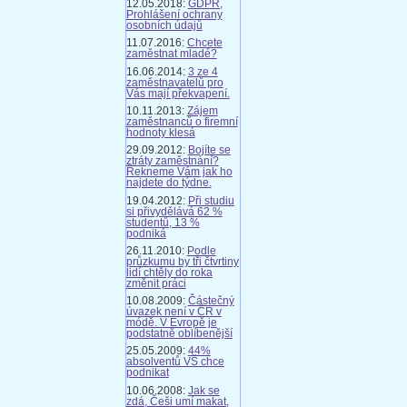
12.05.2018:
GDPR,
Prohlášení ochrany
osobních údajů
11.07.2016:
Chcete
zaměstnat mladé?
16.06.2014:
3 ze 4
zaměstnavatelů pro
Vás mají překvapení.
10.11.2013:
Zájem
zaměstnanců o firemní
hodnoty klesá
29.09.2012:
Bojíte se
ztráty zaměstnání?
Řekneme Vám jak ho
najdete do týdne.
19.04.2012:
Při studiu
si přivydělává 62 %
studentů, 13 %
podniká
26.11.2010:
Podle
průzkumu by tři čtvrtiny
lidí chtěly do roka
změnit práci
10.08.2009:
Částečný
úvazek není v ČR v
módě. V Evropě je
podstatně oblíbenější
25.05.2009:
44%
absolventů VŠ chce
podnikat
10.06.2008:
Jak se
zdá, Češi umí makat,