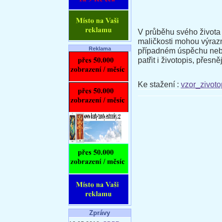
V průběhu svého života s
maličkosti mohou výrazn
Reklama
případném úspěchu nebo
patřit i životopis, přesn
Ke stažení :
vzor_zivot
Zprávy