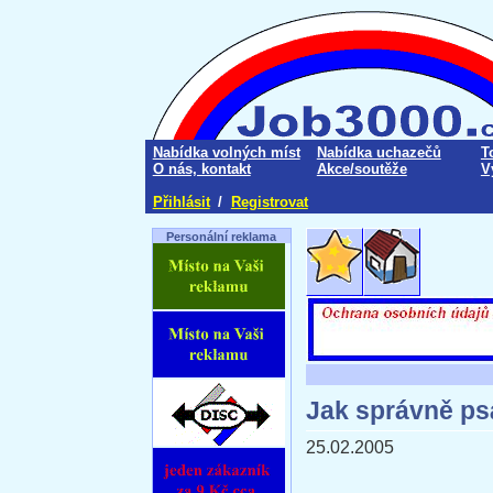
Nabídka volných míst
Nabídka uchazečů
T
O nás, kontakt
Akce/soutěže
V
Přihlásit
/
Registrovat
Personální reklama
Jak správně psá
25.02.2005