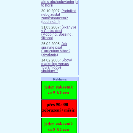
ale s obchodováním je
to horší
30.10.2007:
Podnikat,
nebo zůstat
zaměstnancem?
(podnikání)
31.03.2007:
Šikany je
v Česku dost
(Mobbing, Bossing,
šikana)
25.02.2005:
Jak
správně psát
Curriculum Vitae?
(zivotopis)
14.02.2005:
Síťový
marketing versus
"pyramidové
struktury"?
Reklama