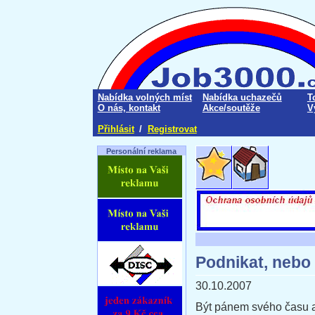
Nabídka volných míst
Nabídka uchazečů
T
O nás, kontakt
Akce/soutěže
V
Přihlásit
/
Registrovat
Personální reklama
Podnikat, nebo
30.10.2007
Být pánem svého času a 