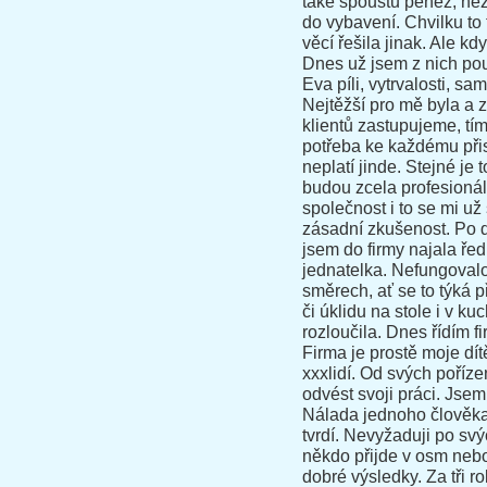
také spoustu peněz, než
do vybavení. Chvilku to 
věcí řešila jinak. Ale kd
Dnes už jsem z nich pouč
Eva píli, vytrvalosti, sa
Nejtěžší pro mě byla a 
klientů zastupujeme, tím 
potřeba ke každému přis
neplatí jinde. Stejné je 
budou zcela profesionál
společnost i to se mi už
zásadní zkušenost. Po d
jsem do firmy najala řed
jednatelka. Nefungovalo
směrech, ať se to týká 
či úklidu na stole i v k
rozloučila. Dnes řídím f
Firma je prostě moje dí
xxxlidí. Od svých poří
odvést svoji práci. Jsem
Nálada jednoho člověka 
tvrdí. Nevyžaduji po sv
někdo přijde v osm nebo
dobré výsledky. Za tři r