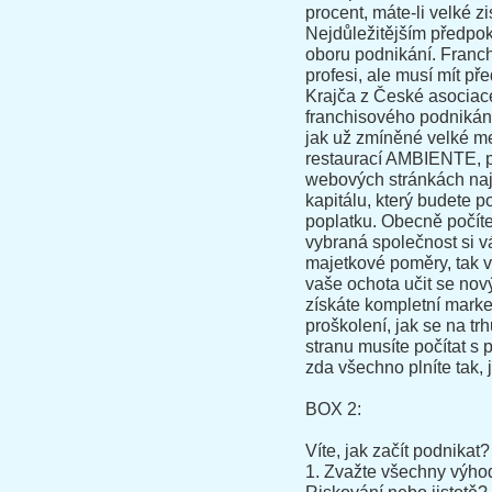
procent, máte-li velké zi
Nejdůležitějším předpok
oboru podnikání. Franc
profesi, ale musí mít p
Krajča z České asociace
franchisového podnikání
jak už zmíněné velké me
restaurací AMBIENTE, 
webových stránkách naj
kapitálu, který budete p
poplatku. Obecně počíte
vybraná společnost si v
majetkové poměry, tak v
vaše ochota učit se no
získáte kompletní marke
proškolení, jak se na tr
stranu musíte počítat s 
zda všechno plníte tak, j
BOX 2:
Víte, jak začít podnikat?
1. Zvažte všechny výho