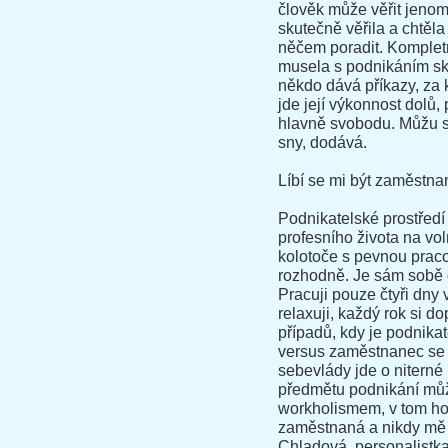
člověk může věřit jeno
skutečně věřila a chtěl
něčem poradit. Kompletně
musela s podnikáním sko
někdo dává příkazy, za 
jde její výkonnost dolů,
hlavně svobodu. Můžu si
sny, dodává.
Líbí se mi být zaměstn
Podnikatelské prostředí 
profesního života na vo
kolotoče s pevnou praco
rozhodně. Je sám sobě d
Pracuji pouze čtyři dny 
relaxuji, každý rok si d
případů, kdy je podnika
versus zaměstnanec se ř
sebevlády jde o niterné
předmětu podnikání můž
workholismem, v tom hor
zaměstnaná a nikdy mě a
Chladová, personalistk