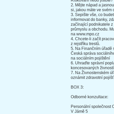
Riskování nebo jistotě?
2. Mějte nápad a jasnou
si, jakou máte ve svém 
3. Sepište vše, co bude
informovat do banky, zda
začínající podnikatele 
průmyslu a obchodu. Mu
na www.mpo.cz
4. Chcete-li začít prac
z rejstříku trestů.
5. Na Finančním úřadě s
Česká správa sociálníh
na sociálním pojištění
6. Uhraďte správní popl
koncesovaných živností 
7. Na Živnostenském úř
oznámit zdravotní pojiš
BOX 3:
Odborné konzultace:
Personální společnos
V Jámě 5