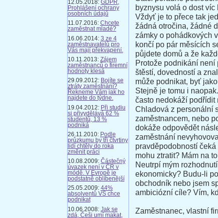
12.05.2018:
GDPR,
byznysu volá o dost víc l
Prohlášení ochrany
osobních údajů
Vždyť je to přece tak j
11.07.2016:
Chcete
žádná otročina, žádné d
zaměstnat mladé?
zámky o pohádkových vý
16.06.2014:
3 ze 4
končí po pár měsících se
zaměstnavatelů pro
Vás mají překvapení.
půjdete domů a že každé
10.11.2013:
Zájem
Protože podnikání není
zaměstnanců o firemní
štěstí, dovedností a znal
hodnoty klesá
může podnikat, byť jak
29.09.2012:
Bojíte se
ztráty zaměstnání?
Stejně je tomu i naopak.
Řekneme Vám jak ho
najdete do týdne.
často nedokáží podřídit
19.04.2012:
Při studiu
Chladová z personální 
si přivydělává 62 %
zaměstnancem, nebo podn
studentů, 13 %
podniká
dokáže odpovědět násle
26.11.2010:
Podle
zaměstnání nevyhovova
průzkumu by tři čtvrtiny
pravděpodobností čeká 
lidí chtěly do roka
změnit práci
mohu ztratit? Mám na to 
10.08.2009:
Částečný
Neutrpí mým rozhodnutí
úvazek není v ČR v
ekonomicky? Budu-li pod
módě. V Evropě je
podstatně oblíbenější
obchodník nebo jsem sp
25.05.2009:
44%
ambiciózní cíle? Vím, 
absolventů VŠ chce
podnikat
10.06.2008:
Jak se
Zaměstnanec, vlastní f
zdá, Češi umí makat,