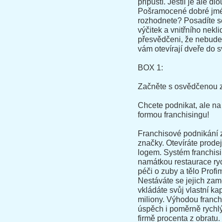
připustí. Jestli je ale
Pošramocené dobré jmén
rozhodnete? Posadíte se
výčitek a vnitřního nek
přesvědčeni, že nebude š
vám otevírají dveře do s
BOX 1:
Začněte s osvědčenou 
Chcete podnikat, ale n
formou franchisingu!
Franchisové podnikání 
značky. Otevíráte prode
logem. Systém franchisi
namátkou restaurace ry
péči o zuby a tělo Pro
Nestáváte se jejich zam
vkládáte svůj vlastní ka
miliony. Výhodou franchi
úspěch i poměrně rychl
firmě procenta z obratu