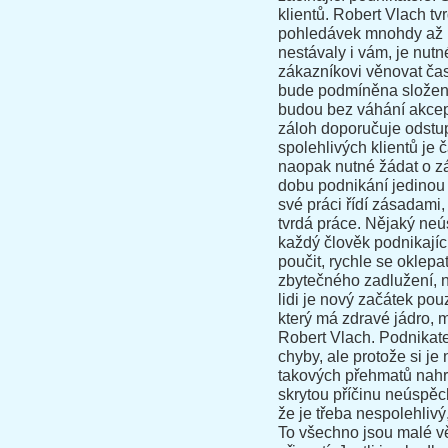
klientů. Robert Vlach t
pohledávek mnohdy až u
nestávaly i vám, je nutné
zákazníkovi věnovat čas
bude podmíněna složením 
budou bez váhání akcept
záloh doporučuje odstu
spolehlivých klientů je 
naopak nutné žádat o z
dobu podnikání jedinou
své práci řídí zásadami, 
tvrdá práce. Nějaký neú
každý člověk podnikajíc
poučit, rychle se oklepa
zbytečného zadlužení, n
lidi je nový začátek po
který má zdravé jádro,
Robert Vlach. Podnikate
chyby, ale protože si je 
takových přehmatů nahr
skrytou příčinu neúspěc
že je třeba nespolehlivý
To všechno jsou malé věc