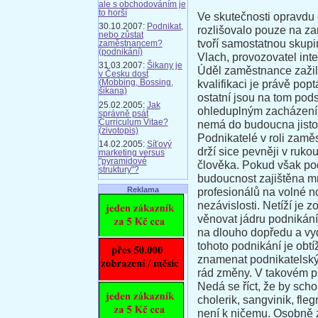
ale s obchodováním je
to horší
Ve skutečnosti opravdu e
30.10.2007:
Podnikat,
rozlišovalo pouze na za
nebo zůstat
tvoří samostatnou skupin
zaměstnancem?
(podnikání)
Vlach, provozovatel int
31.03.2007:
Šikany je
Úděl zaměstnance zažil 
v Česku dost
kvalifikaci je právě pop
(Mobbing, Bossing,
šikana)
ostatní jsou na tom pod
25.02.2005:
Jak
ohleduplným zacházením
správně psát
Curriculum Vitae?
nemá do budoucna jisto
(zivotopis)
Podnikatelé v roli zamě
14.02.2005:
Síťový
drží sice pevněji v ruko
marketing versus
"pyramidové
člověka. Pokud však pod
struktury"?
budoucnost zajištěna 
Reklama
profesionálů na volné 
nezávislosti. Netíží je
věnovat jádru podnikání
na dlouho dopředu a vy
tohoto podnikání je obtí
znamenat podnikatelský 
rád změny. V takovém př
Nedá se říct, že by scho
cholerik, sangvinik, fl
není k ničemu. Osobně zn