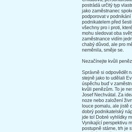
postrádá určitý typ vlas
jako zaměstnanec spoko
podporovat v podnikání
podnikatelem před šesti 
všechny pro i proti, kt
mohu sledovat oba světy,
zaměstnance vidím jed
chabý důvod, ale pro mě
neměnila, směje se.
Nezačínejte kvůli peně
Správně si odpovědět na 
stejně jako to udělali E
úspěchu buď v zaměstná
kvůli penězům. To je ne
Josef Nechvátal. Za ide
noze nebo založení živn
louce pomalu, ale jistě
dobrý podnikatelský nápa
jde to! Dobré vyhlídky 
Vynikající perspektivu 
postupně stárne, trh je s