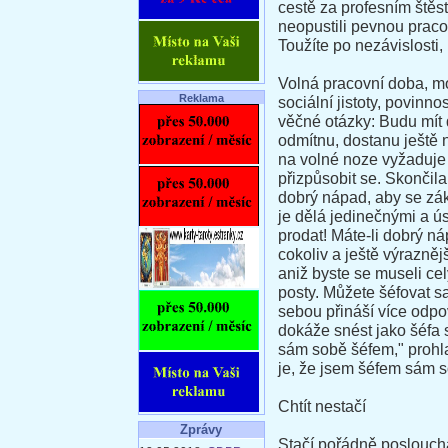
cestě za profesním štěs
neopustili pevnou pracov
Toužíte po nezávislosti,
Volná pracovní doba, mo
Reklama
sociální jistoty, povinno
věčné otázky: Budu mít d
odmítnu, dostanu ještě 
na volné noze vyžaduje 
přizpůsobit se. Skončila
dobrý nápad, aby se zák
je dělá jedinečnými a ú
prodat! Máte-li dobrý n
cokoliv a ještě výrazně
aniž byste se museli cel
posty. Můžete šéfovat sa
sebou přináší více odpo
dokáže snést jako šéfa
sám sobě šéfem," prohl
je, že jsem šéfem sám s
Chtít nestačí
Zprávy
Stačí pořádně poslouchat