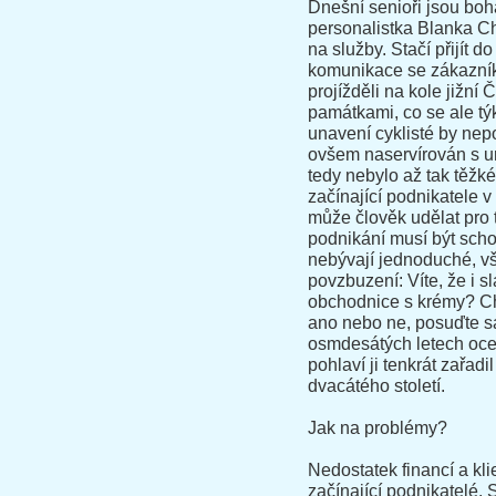
Dnešní senioři jsou boha
personalistka Blanka C
na služby. Stačí přijít do
komunikace se zákazník
projížděli na kole jižní
památkami, co se ale týk
unavení cyklisté by ne
ovšem naservírován s ur
tedy nebylo až tak těžké
začínající podnikatele v
může člověk udělat pro 
podnikání musí být scho
nebývají jednoduché, v
povzbuzení: Víte, že i 
obchodnice s krémy? Chod
ano nebo ne, posuďte s
osmdesátých letech oce
pohlaví ji tenkrát zařad
dvacátého století.
Jak na problémy?
Nedostatek financí a kl
začínající podnikatelé. 