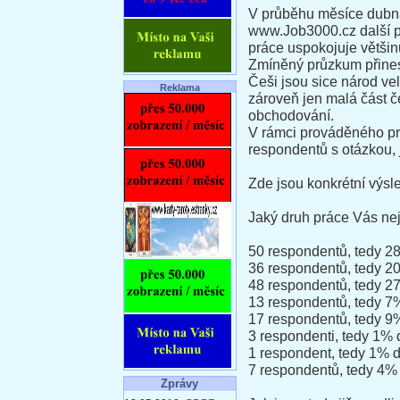
V průběhu měsíce dubna
www.Job3000.cz další p
práce uspokojuje většin
Zmíněný průzkum přinesl
Češi jsou sice národ vel
Reklama
zároveň jen malá část 
obchodování.
V rámci prováděného pr
respondentů s otázkou, 
Zde jsou konkrétní výsl
Jaký druh práce Vás ne
50 respondentů, tedy 2
36 respondentů, tedy 20
48 respondentů, tedy 27
13 respondentů, tedy 7
17 respondentů, tedy 9%
3 respondenti, tedy 1%
1 respondent, tedy 1% d
7 respondentů, tedy 4% 
Zprávy