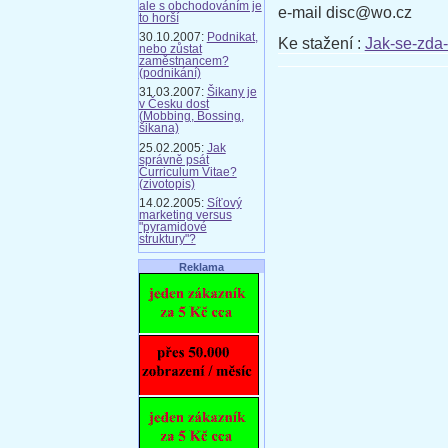
ale s obchodováním je
e-mail disc@wo.cz
to horší
30.10.2007:
Podnikat,
Ke stažení :
Jak-se-zda-
nebo zůstat
zaměstnancem?
(podnikání)
31.03.2007:
Šikany je
v Česku dost
(Mobbing, Bossing,
šikana)
25.02.2005:
Jak
správně psát
Curriculum Vitae?
(zivotopis)
14.02.2005:
Síťový
marketing versus
"pyramidové
struktury"?
Reklama