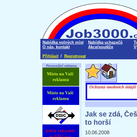
Nabídka volných míst
Nabídka uchazečů
T
O nás, kontakt
Akce/soutěže
V
Přihlásit
/
Registrovat
Personální reklama
Jak se zdá, Češ
to horší
10.06.2008