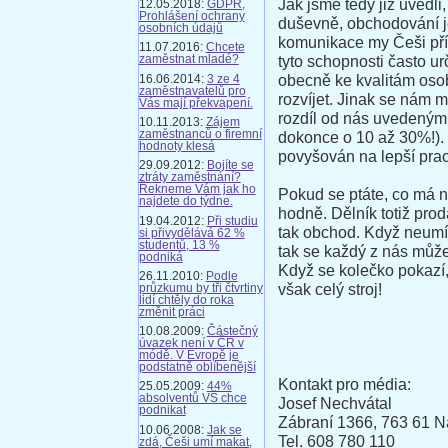
Jak jsme tedy již uvedli
12.05.2018:
GDPR,
Prohlášení ochrany
duševně, obchodování je
osobních údajů
komunikace my Češi příl
11.07.2016:
Chcete
tyto schopnosti často ur
zaměstnat mladé?
obecně ke kvalitám osob
16.06.2014:
3 ze 4
zaměstnavatelů pro
rozvíjet. Jinak se nám m
Vás mají překvapení.
rozdíl od nás uvedenými
10.11.2013:
Zájem
zaměstnanců o firemní
dokonce o 10 až 30%!). T
hodnoty klesá
povyšován na lepší prac
29.09.2012:
Bojíte se
ztráty zaměstnání?
Řekneme Vám jak ho
Pokud se ptáte, co má n
najdete do týdne.
hodně. Dělník totiž prod
19.04.2012:
Při studiu
tak obchod. Když neumí d
si přivydělává 62 %
studentů, 13 %
tak se každý z nás může
podniká
Když se kolečko pokazí
26.11.2010:
Podle
však celý stroj!
průzkumu by tři čtvrtiny
lidí chtěly do roka
změnit práci
10.08.2009:
Částečný
úvazek není v ČR v
módě. V Evropě je
podstatně oblíbenější
Kontakt pro média:
25.05.2009:
44%
absolventů VŠ chce
Josef Nechvátal
podnikat
Zábraní 1366, 763 61 N
10.06.2008:
Jak se
Tel. 608 780 110
zdá, Češi umí makat,