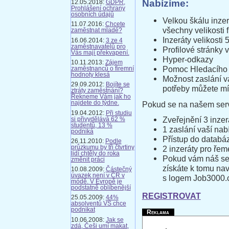
Nabízíme:
12.05.2018:
GDPR,
Prohlášení ochrany
osobních údajů
Velkou škálu inzer
11.07.2016:
Chcete
všechny velikosti 
zaměstnat mladé?
Inzeráty velikost
16.06.2014:
3 ze 4
zaměstnavatelů pro
Profilové stránky v
Vás mají překvapení.
Hyper-odkazy
10.11.2013:
Zájem
Pomoc Hledacího 
zaměstnanců o firemní
hodnoty klesá
Možnost zaslání v
29.09.2012:
Bojíte se
potřeby můžete mí
ztráty zaměstnání?
Řekneme Vám jak ho
Pokud se na našem serv
najdete do týdne.
19.04.2012:
Při studiu
Zveřejnění 3 inzer
si přivydělává 62 %
studentů, 13 %
1 zaslání vaší n
podniká
Přístup do databá
26.11.2010:
Podle
průzkumu by tři čtvrtiny
2 inzeráty pro řem
lidí chtěly do roka
Pokud vám náš ser
změnit práci
získáte k tomu nav
10.08.2009:
Částečný
úvazek není v ČR v
s logem Job3000.
módě. V Evropě je
podstatně oblíbenější
REGISTROVAT
25.05.2009:
44%
absolventů VŠ chce
podnikat
Reklama
10.06.2008:
Jak se
zdá, Češi umí makat,