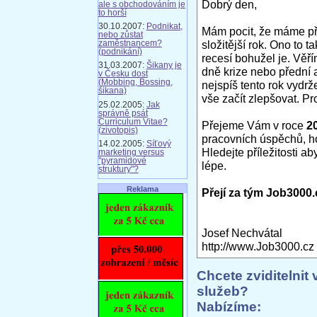
Dobrý den,
ale s obchodováním je
to horší
30.10.2007:
Podnikat,
Mám pocit, že máme př
nebo zůstat
složitější rok. Ono to t
zaměstnancem?
(podnikání)
recesí bohužel je. Věř
31.03.2007:
Šikany je
dně krize nebo přední a
v Česku dost
(Mobbing, Bossing,
nejspíš tento rok vydrž
šikana)
vše začít zlepšovat. Pr
25.02.2005:
Jak
správně psát
Curriculum Vitae?
Přejeme Vám v roce
2
(zivotopis)
pracovních úspěchů, h
14.02.2005:
Síťový
Hledejte příležitosti a
marketing versus
"pyramidové
lépe.
struktury"?
Reklama
Přejí za tým Job3000.
Josef Nechvátal
http://www.Job3000.cz
Chcete zviditelnit 
služeb?
Nabízíme: