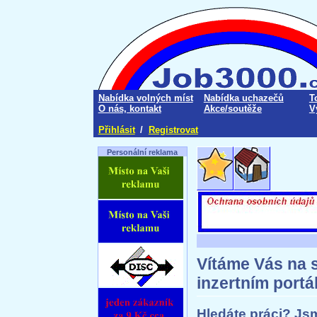
Nabídka volných míst
Nabídka uchazečů
T
O nás, kontakt
Akce/soutěže
V
Přihlásit
/
Registrovat
Personální reklama
Vítáme Vás na 
inzertním portá
Hledáte práci? Js