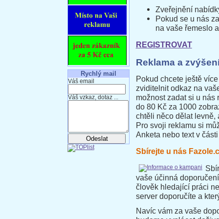
Zveřejnění nabídk
Pokud se u nás za
na vaše řemeslo a
REGISTROVAT
Reklama a zvýšení
Rychlý mail
Pokud chcete ještě více
Váš email
zviditelnit odkaz na vaš
možnost zadat si u nás 
Váš vzkaz, dotaz ...
do 80 Kč za 1000 zobraz
chtěli něco dělat levně,
Pro svoji reklamu si mů
Anketa nebo text v části
Sbírejte u nás Fazole.c
Sbí
vaše účinná doporučení
člověk hledající práci n
server doporučíte a kter
Navíc vám za vaše dopor