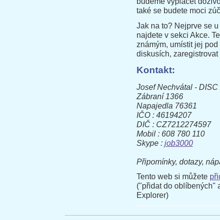
budeme vyplácet doživotn
také se budete moci zúč
Jak na to? Nejprve se 
najdete v sekci Akce. T
známým, umístit jej pod
diskusích, zaregistrova
Kontakt:
Josef Nechvátal - DISC
Zábraní 1366
Napajedla 76361
IČO : 46194207
DIČ : CZ7212274597
Mobil : 608 780 110
Skype :
job3000
Připomínky, dotazy, náp
Tento web si můžete
př
("přidat do oblíbených" a
Explorer)