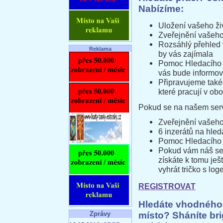
Nabízíme:
Uložení vašeho ži
Zveřejnění vašeho
Rozsáhlý přehled v
Reklama
by vás zajímala
Pomoc Hledacího p
vás bude informov
Připravujeme také
které pracují v o
Pokud se na našem serv
Zveřejnění vašeho
6 inzerátů na hled
Pomoc Hledacího 
Pokud vám náš ser
získáte k tomu ješ
vyhrát tričko s lo
REGISTROVAT
Hledáte vhodného
místo? Sháníte br
Zprávy