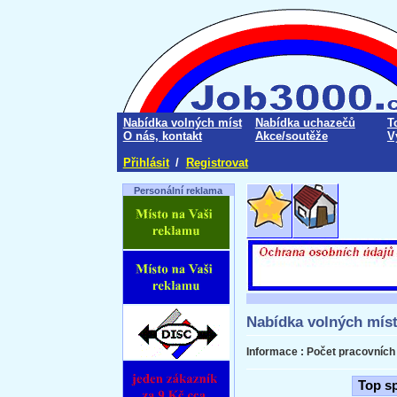
Nabídka volných míst
Nabídka uchazečů
T
O nás, kontakt
Akce/soutěže
V
Přihlásit
/
Registrovat
Personální reklama
Nabídka volných mís
Informace : Počet pracovních n
Top s