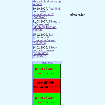
ale s obchodováním je
to horší
30.10.2007:
Podnikat,
nebo zůstat
zaměstnancem?
Místo práce
(podnikání)
31.03.2007:
Šikany je
v Česku dost
(Mobbing, Bossing,
šikana)
25.02.2005:
Jak
správně psát
Curriculum Vitae?
(zivotopis)
14.02.2005:
Síťový
marketing versus
"pyramidové
struktury"?
Reklama