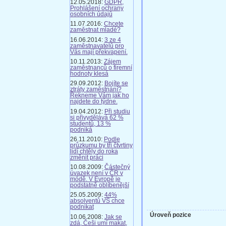
12.05.2018:
GDPR,
Prohlášení ochrany
osobních údajů
11.07.2016:
Chcete
zaměstnat mladé?
16.06.2014:
3 ze 4
zaměstnavatelů pro
Vás mají překvapení.
10.11.2013:
Zájem
zaměstnanců o firemní
hodnoty klesá
29.09.2012:
Bojíte se
ztráty zaměstnání?
Řekneme Vám jak ho
najdete do týdne.
19.04.2012:
Při studiu
si přivydělává 62 %
studentů, 13 %
podniká
26.11.2010:
Podle
průzkumu by tři čtvrtiny
lidí chtěly do roka
změnit práci
10.08.2009:
Částečný
úvazek není v ČR v
módě. V Evropě je
podstatně oblíbenější
25.05.2009:
44%
absolventů VŠ chce
podnikat
Úroveň pozice
10.06.2008:
Jak se
zdá, Češi umí makat,