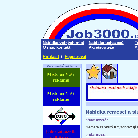
Nabídka volných míst
Nabídka uchazečů
T
O nás, kontakt
Akce/soutěže
V
Přihlásit
/
Registrovat
Personální reklama
Nabídka řemesel a sl
přidat inzerát
Nemáte zapnutý filtr, zobrazují
přidat inzerát