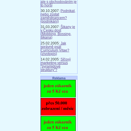
ale s obchodováním je
to horší
30.10.2007:
Podnikat,
nebo zůstat
zaměstnancem?
(podnikání)
31.03.2007:
Šikany je
v Česku dost
(Mobbing, Bossing,
šikana)
25.02.2005:
Jak
správně psát
Curriculum Vitae?
(zivotopis)
14.02.2005:
Síťový
marketing versus
"pyramidové
struktury"?
Reklama