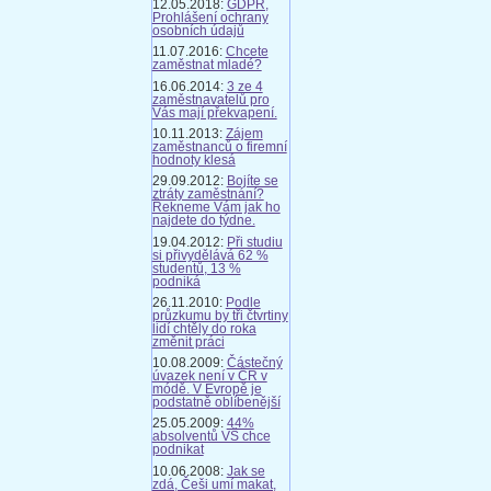
12.05.2018:
GDPR,
Prohlášení ochrany
osobních údajů
11.07.2016:
Chcete
zaměstnat mladé?
16.06.2014:
3 ze 4
zaměstnavatelů pro
Vás mají překvapení.
10.11.2013:
Zájem
zaměstnanců o firemní
hodnoty klesá
29.09.2012:
Bojíte se
ztráty zaměstnání?
Řekneme Vám jak ho
najdete do týdne.
19.04.2012:
Při studiu
si přivydělává 62 %
studentů, 13 %
podniká
26.11.2010:
Podle
průzkumu by tři čtvrtiny
lidí chtěly do roka
změnit práci
10.08.2009:
Částečný
úvazek není v ČR v
módě. V Evropě je
podstatně oblíbenější
25.05.2009:
44%
absolventů VŠ chce
podnikat
10.06.2008:
Jak se
zdá, Češi umí makat,