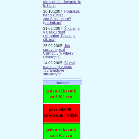
ale s obchodováním je
to horší
30.10.2007:
Podnikat,
nebo zůstat
zaměstnancem?
(podnikání)
31.03.2007:
Šikany je
v Česku dost
(Mobbing, Bossing,
šikana)
25.02.2005:
Jak
správně psát
Curriculum Vitae?
(zivotopis)
14.02.2005:
Síťový
marketing versus
"pyramidové
struktury"?
Reklama