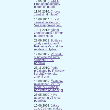
12.05.2018:
GDPR,
Prohlášení ochrany
osobních údajů
11.07.2016:
Chcete
zaměstnat mladé?
16.06.2014:
3 ze 4
zaměstnavatelů pro
Vás mají překvapení.
10.11.2013:
Zájem
zaměstnanců o firemní
hodnoty klesá
29.09.2012:
Bojíte se
ztráty zaměstnání?
Řekneme Vám jak ho
najdete do týdne.
19.04.2012:
Při studiu
si přivydělává 62 %
studentů, 13 %
podniká
26.11.2010:
Podle
průzkumu by tři čtvrtiny
lidí chtěly do roka
změnit práci
10.08.2009:
Částečný
úvazek není v ČR v
módě. V Evropě je
podstatně oblíbenější
25.05.2009:
44%
absolventů VŠ chce
podnikat
10.06.2008:
Jak se
zdá, Češi umí makat,