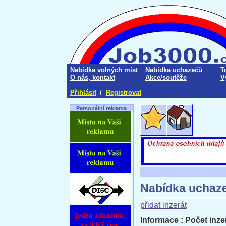
Nabídka volných míst
Nabídka uchazečů
T
O nás, kontakt
Akce/soutěže
V
Přihlásit
/
Registrovat
Personální reklama
Nabídka uchaz
přidat inzerát
Informace : Počet inzer