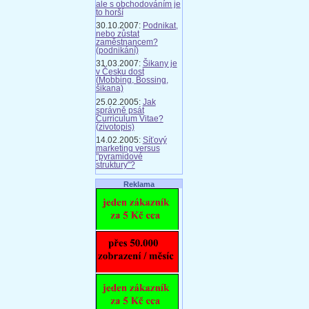
ale s obchodováním je
to horší
30.10.2007:
Podnikat,
nebo zůstat
zaměstnancem?
(podnikání)
31.03.2007:
Šikany je
v Česku dost
(Mobbing, Bossing,
šikana)
25.02.2005:
Jak
správně psát
Curriculum Vitae?
(zivotopis)
14.02.2005:
Síťový
marketing versus
"pyramidové
struktury"?
Reklama