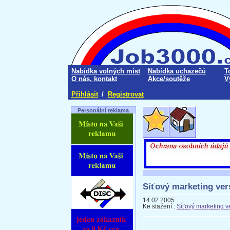
Nabídka volných míst
Nabídka uchazečů
T
O nás, kontakt
Akce/soutěže
V
Přihlásit
/
Registrovat
Personální reklama
Síťový marketing ver
14.02.2005
Ke stažení :
Síťový marketing v