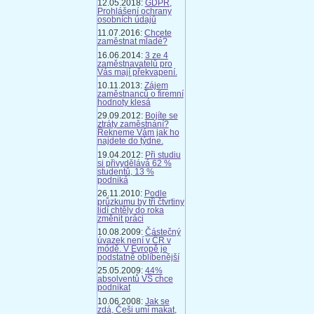
12.05.2018:
GDPR,
Prohlášení ochrany
osobních údajů
11.07.2016:
Chcete
zaměstnat mladé?
16.06.2014:
3 ze 4
zaměstnavatelů pro
Vás mají překvapení.
10.11.2013:
Zájem
zaměstnanců o firemní
hodnoty klesá
29.09.2012:
Bojíte se
ztráty zaměstnání?
Řekneme Vám jak ho
najdete do týdne.
19.04.2012:
Při studiu
si přivydělává 62 %
studentů, 13 %
podniká
26.11.2010:
Podle
průzkumu by tři čtvrtiny
lidí chtěly do roka
změnit práci
10.08.2009:
Částečný
úvazek není v ČR v
módě. V Evropě je
podstatně oblíbenější
25.05.2009:
44%
absolventů VŠ chce
podnikat
10.06.2008:
Jak se
zdá, Češi umí makat,