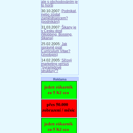
ale s obchodováním je
to horší
30.10.2007:
Podnikat,
nebo zůstat
zaměstnancem?
(podnikání)
31.03.2007:
Šikany je
v Česku dost
(Mobbing, Bossing,
šikana)
25.02.2005:
Jak
správně psát
Curriculum Vitae?
(zivotopis)
14.02.2005:
Síťový
marketing versus
"pyramidové
struktury"?
Reklama