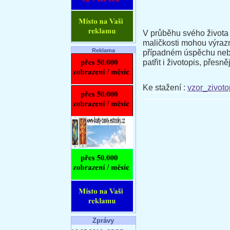
V průběhu svého života s
maličkosti mohou výrazn
Reklama
případném úspěchu nebo
patřit i životopis, přesn
Ke stažení :
vzor_zivot
Zprávy