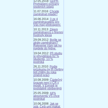
12.05.2018:
GDPR,
Prohlášení ochrany
osobních údajů
11.07.2016:
Chcete
zaměstnat mladé?
16.06.2014:
3 ze 4
zaměstnavatelů pro
Vás mají překvapení.
10.11.2013:
Zájem
zaměstnanců o firemní
hodnoty klesá
29.09.2012:
Bojíte se
ztráty zaměstnání?
Řekneme Vám jak ho
najdete do týdne.
19.04.2012:
Při studiu
si přivydělává 62 %
studentů, 13 %
podniká
26.11.2010:
Podle
průzkumu by tři čtvrtiny
lidí chtěly do roka
změnit práci
10.08.2009:
Částečný
úvazek není v ČR v
módě. V Evropě je
podstatně oblíbenější
25.05.2009:
44%
absolventů VŠ chce
podnikat
10.06.2008:
Jak se
zdá, Češi umí makat,