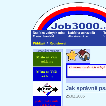
Nabídka volných míst
Nabídka uchazečů
T
O nás, kontakt
Akce/soutěže
V
Přihlásit
/
Registrovat
Personální reklama
Jak správně psá
25.02.2005