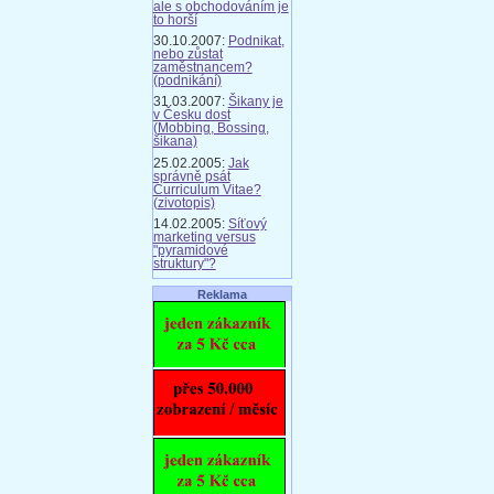
ale s obchodováním je
to horší
30.10.2007:
Podnikat,
nebo zůstat
zaměstnancem?
(podnikání)
31.03.2007:
Šikany je
v Česku dost
(Mobbing, Bossing,
šikana)
25.02.2005:
Jak
správně psát
Curriculum Vitae?
(zivotopis)
14.02.2005:
Síťový
marketing versus
"pyramidové
struktury"?
Reklama