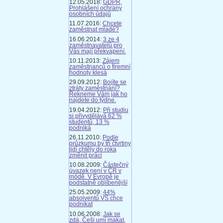
12.05.2018:
GDPR,
Prohlášení ochrany
osobních údajů
11.07.2016:
Chcete
zaměstnat mladé?
16.06.2014:
3 ze 4
zaměstnavatelů pro
Vás mají překvapení.
10.11.2013:
Zájem
zaměstnanců o firemní
hodnoty klesá
29.09.2012:
Bojíte se
ztráty zaměstnání?
Řekneme Vám jak ho
najdete do týdne.
19.04.2012:
Při studiu
si přivydělává 62 %
studentů, 13 %
podniká
26.11.2010:
Podle
průzkumu by tři čtvrtiny
lidí chtěly do roka
změnit práci
10.08.2009:
Částečný
úvazek není v ČR v
módě. V Evropě je
podstatně oblíbenější
25.05.2009:
44%
absolventů VŠ chce
podnikat
10.06.2008:
Jak se
zdá, Češi umí makat,