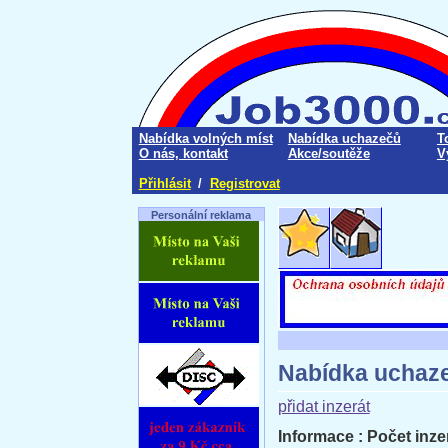
Nabídka volných míst
Nabídka uchazečů
T
O nás, kontakt
Akce/soutěže
V
Přihlásit
/
Registrovat
Personální reklama
Nabídka uchaz
přidat inzerát
Informace : Počet inzer