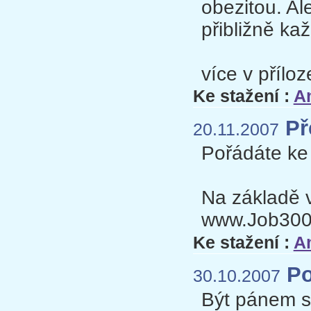
obezitou. Al
přibližně ka
více v příloz
Ke stažení :
An
Pře
20.11.2007
Pořádáte ke 
Na základě 
www.Job3000.
Ke stažení :
An
Po
30.10.2007
Být pánem sv