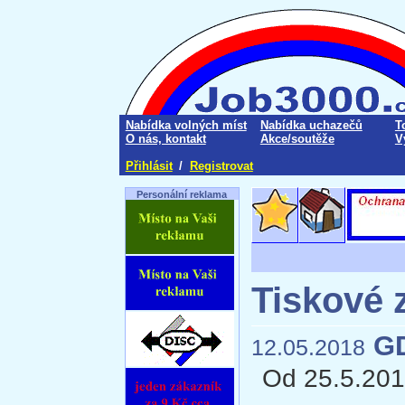
Nabídka volných míst
Nabídka uchazečů
T
O nás, kontakt
Akce/soutěže
V
Přihlásit
/
Registrovat
Personální reklama
Tiskové 
GD
12.05.2018
Od 25.5.201