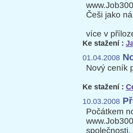
www.Job3000
Češi jako nár
více v příloze
Ke stažení :
Ja
No
01.04.2008
Nový ceník p
Ke stažení :
C
Př
10.03.2008
Počátkem nov
www.Job3000
společnosti.