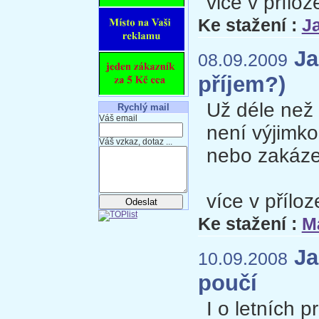
vice v příloz
Ke stažení :
J
Ja
08.09.2009
příjem?)
Už déle než 
Rychlý mail
Váš email
není výjimko
Váš vzkaz, dotaz ...
nebo zakáze
více v příloze
Ke stažení :
Má
Jak
10.09.2008
poučí
I o letních 