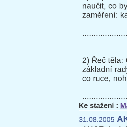
naučit, co b
zaměření: ka
...................
2) Řeč těla:
základní rad
co ruce, noh
...................
Ke stažení :
M
AK
31.08.2005