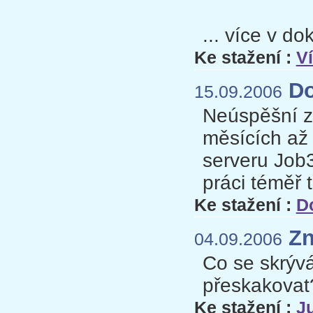
... více v d
Ke stažení :
V
Do
15.09.2006
Neúspěšní zá
měsících až 
serveru Job3
práci téměř 
Ke stažení :
Do
Zn
04.09.2006
Co se skrývá
přeskakovat
Ke stažení :
J