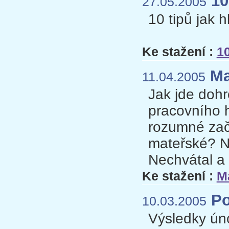
10 
27.05.2005
10 tipů jak 
Ke stažení :
10
Ma
11.04.2005
Jak jde dohr
pracovního 
rozumné začí
mateřské? Na
Nechvátal a 
Ke stažení :
M
Po
10.03.2005
Výsledky úno