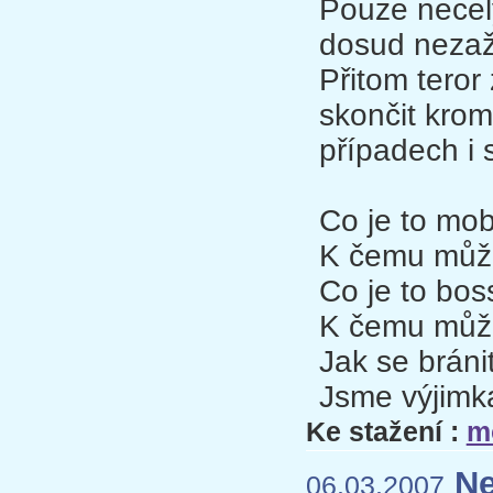
Pouze necel
dosud nezaži
Přitom teror
skončit krom
případech i
Co je to mo
K čemu můž
Co je to bos
K čemu může
Jak se bráni
Jsme výjimk
Ke stažení :
m
Ne
06.03.2007