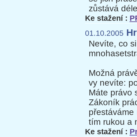
zůstává dél
Ke stažení :
P
Hr
01.10.2005
Nevíte, co s
mnohasetstr
Možná právě
vy nevíte: 
Máte právo s
Zákoník prá
přestáváme r
tím rukou a 
Ke stažení :
P