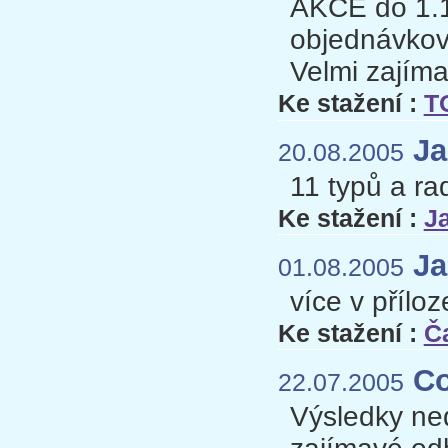
AKCE do 1.
objednávkov
Velmi zajíma
Ke stažení :
T
Ja
20.08.2005
11 typů a ra
Ke stažení :
J
Ja
01.08.2005
více v příloz
Ke stažení :
Č
Co 
22.07.2005
Výsledky ne