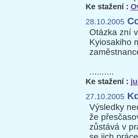
Ke stažení :
O
Co
28.10.2005
Otázka zní v
Kyiosakiho m
zaměstnance
..........
Ke stažení :
j
Kd
27.10.2005
Výsledky ne
že přesčaso
zůstává v pr
se jich prác