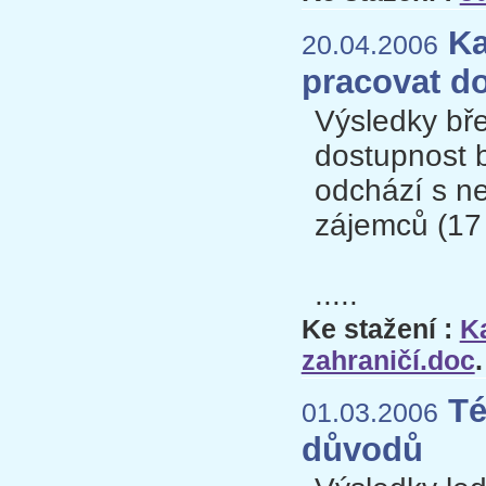
Ka
20.04.2006
pracovat do
Výsledky bř
dostupnost b
odchází s ne
zájemců (17 
.....
Ke stažení :
K
zahraničí.doc
.
Tém
01.03.2006
důvodů