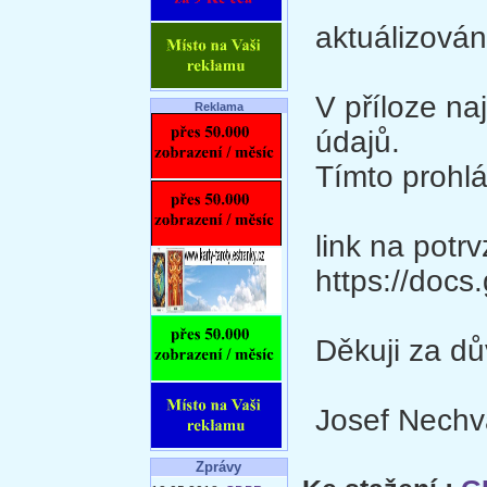
aktuálizová
V příloze na
Reklama
údajů.
Tímto prohl
link na potrv
https://do
Děkuji za dů
Josef Nechv
Zprávy