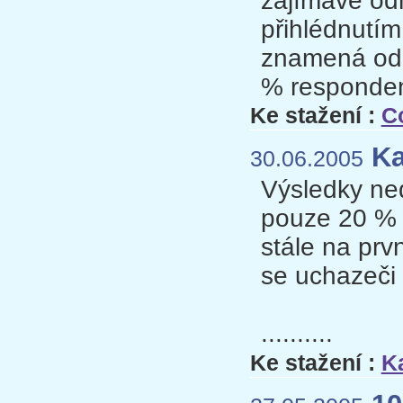
zajímavé odh
přihlédnutím
znamená odc
% responden
Ke stažení :
C
Ka
30.06.2005
Výsledky ne
pouze 20 % l
stále na prv
se uchazeči 
..........
Ke stažení :
K