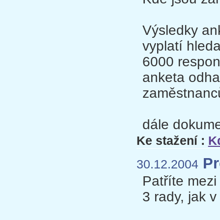
Výsledky an
vyplatí hled
6000 respond
anketa odhal
zaměstnanců 
dále dokumen
Ke stažení :
K
Pr
30.12.2004
Patříte mez
3 rady, jak v