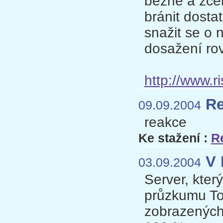
běžné a zce
bránit dost
snažit se o 
dosažení ro
http://www.r
Re
09.09.2004
reakce
Ke stažení :
R
V 
03.09.2004
Server, kter
průzkumu Top
zobrazených 