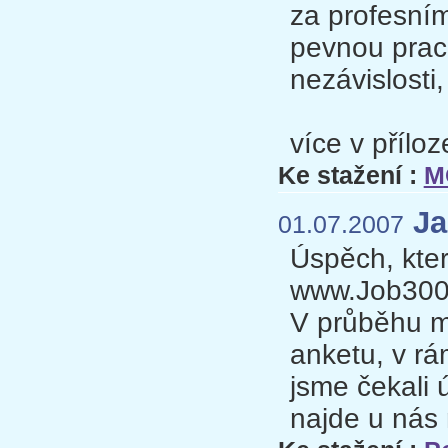
za profesním
pevnou praco
nezávislosti
více v příloze
Ke stažení :
M
Ja
01.07.2007
Úspěch, kter
www.Job300
V průběhu m
anketu, v rá
jsme čekali 
najde u nás