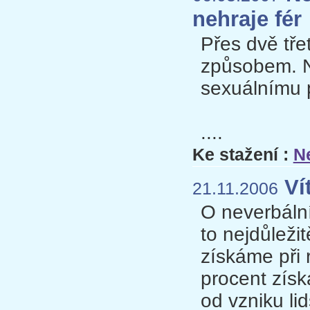
nehraje fér
Přes dvě tře
způsobem. N
sexuálnímu 
....
Ke stažení :
N
Vít
21.11.2006
O neverbální 
to nejdůleži
získáme při 
procent získ
od vzniku li