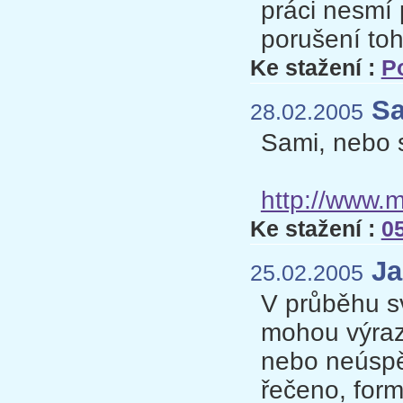
práci nesmí 
porušení to
Ke stažení :
P
Sa
28.02.2005
Sami, nebo 
http://www.
Ke stažení :
0
Ja
25.02.2005
V průběhu sv
mohou výraz
nebo neúspěc
řečeno, form