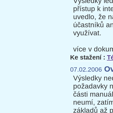
Výsledky led
přístup k in
uvedlo, že n
účastníků an
využívat.
více v dokum
Ke stažení :
Té
Ov
07.02.2006
Výsledky ne
požadavky na
části manuá
neumí, zatí
základů až 