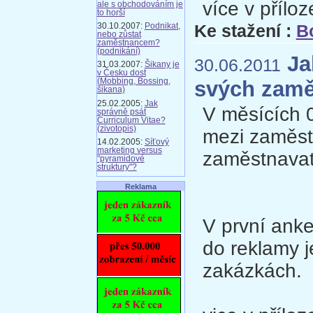
více v příloz
ale s obchodováním je
to horší
Ke stažení :
B
30.10.2007:
Podnikat,
nebo zůstat
zaměstnancem?
(podnikání)
Ja
30.06.2011
31.03.2007:
Šikany je
v Česku dost
svých zamě
(Mobbing, Bossing,
šikana)
25.02.2005:
Jak
V měsících 
správně psát
Curriculum Vitae?
(zivotopis)
mezi zaměstn
14.02.2005:
Síťový
marketing versus
zaměstnavat
"pyramidové
struktury"?
Reklama
V první anke
do reklamy je
zakázkách.