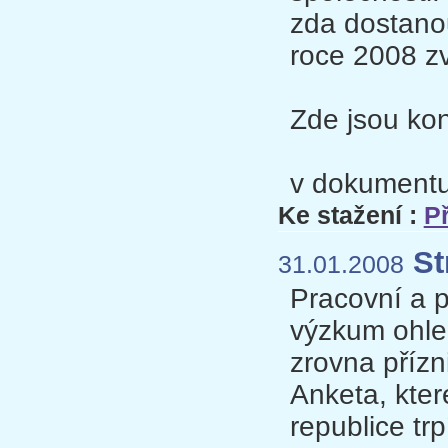
zda dostanou
roce 2008 zv
Zde jsou kon
v dokument
Ke stažení :
P
St
31.01.2008
Pracovní a 
výzkum ohled
zrovna přízn
Anketa, kter
republice tr