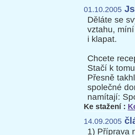
Js
01.10.2005
Děláte se s
vztahu, mín
i klapat.
Chcete recep
Stačí k tomu
Přesně takhl
společné dom
namítají: S
Ke stažení :
K
čl
14.09.2005
1) Příprava 