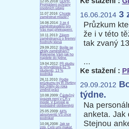
Ke stažení :
G
12.05.2018:
GDPR,
Prohlášení ochrany
osobních údajů
3 
16.06.2014
11.07.2016:
Chcete
zaměstnat mladé?
Průzkum kter
16.06.2014:
3 ze 4
zaměstnavatelů pro
Vás mají překvapení.
že i v této 
10.11.2013:
Zájem
zaměstnanců o firemní
tak zvaný 13.
hodnoty klesá
29.09.2012:
Bojíte se
ztráty zaměstnání?
Řekneme Vám jak ho
najdete do týdne.
...
19.04.2012:
Při studiu
si přivydělává 62 %
Ke stažení :
P
studentů, 13 %
podniká
26.11.2010:
Podle
Bo
29.09.2012
průzkumu by tři čtvrtiny
lidí chtěly do roka
změnit práci
týdne.
10.08.2009:
Částečný
úvazek není v ČR v
Na personál
módě. V Evropě je
podstatně oblíbenější
25.05.2009:
44%
anketa. Jak 
absolventů VŠ chce
podnikat
Stejnou anke
10.06.2008:
Jak se
zdá, Češi umí makat,