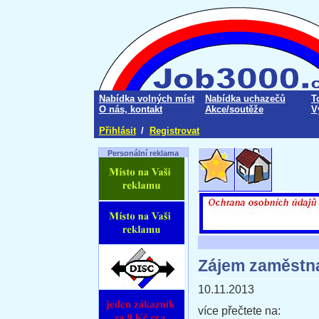
Nabídka volných míst
Nabídka uchazečů
T
O nás, kontakt
Akce/soutěže
V
Přihlásit
/
Registrovat
Personální reklama
Zájem zaměstna
10.11.2013
více přečtete na: