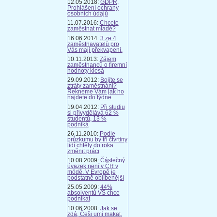
12.05.2018:
GDPR,
Prohlášení ochrany
osobních údajů
11.07.2016:
Chcete
zaměstnat mladé?
16.06.2014:
3 ze 4
zaměstnavatelů pro
Vás mají překvapení.
10.11.2013:
Zájem
zaměstnanců o firemní
hodnoty klesá
29.09.2012:
Bojíte se
ztráty zaměstnání?
Řekneme Vám jak ho
najdete do týdne.
19.04.2012:
Při studiu
si přivydělává 62 %
studentů, 13 %
podniká
26.11.2010:
Podle
průzkumu by tři čtvrtiny
lidí chtěly do roka
změnit práci
10.08.2009:
Částečný
úvazek není v ČR v
módě. V Evropě je
podstatně oblíbenější
25.05.2009:
44%
absolventů VŠ chce
podnikat
10.06.2008:
Jak se
zdá, Češi umí makat,