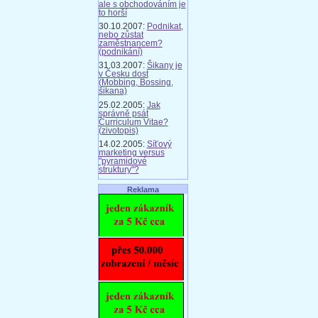
ale s obchodováním je
to horší
30.10.2007:
Podnikat,
nebo zůstat
zaměstnancem?
(podnikání)
31.03.2007:
Šikany je
v Česku dost
(Mobbing, Bossing,
šikana)
25.02.2005:
Jak
správně psát
Curriculum Vitae?
(zivotopis)
14.02.2005:
Síťový
marketing versus
"pyramidové
struktury"?
Reklama