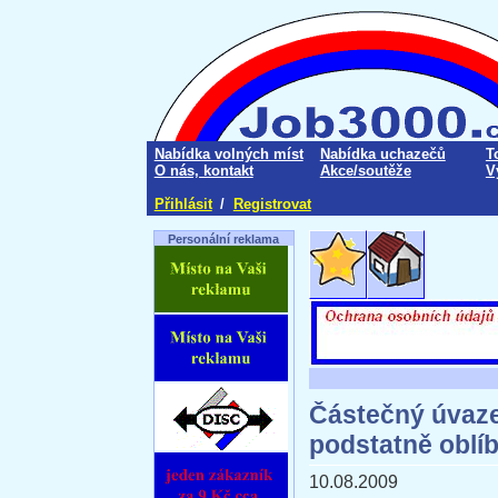
Nabídka volných míst
Nabídka uchazečů
T
O nás, kontakt
Akce/soutěže
V
Přihlásit
/
Registrovat
Personální reklama
Částečný úvaze
podstatně oblíb
10.08.2009