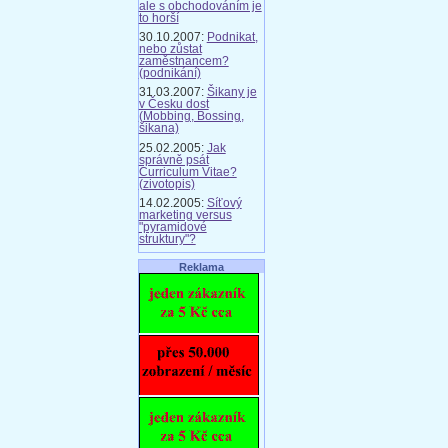
ale s obchodováním je
to horší
30.10.2007:
Podnikat,
nebo zůstat
zaměstnancem?
(podnikání)
31.03.2007:
Šikany je
v Česku dost
(Mobbing, Bossing,
šikana)
25.02.2005:
Jak
správně psát
Curriculum Vitae?
(zivotopis)
14.02.2005:
Síťový
marketing versus
"pyramidové
struktury"?
Reklama