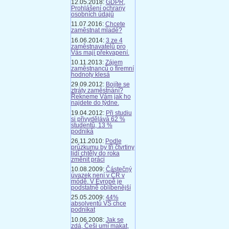
12.05.2018:
GDPR,
Prohlášení ochrany
osobních údajů
11.07.2016:
Chcete
zaměstnat mladé?
16.06.2014:
3 ze 4
zaměstnavatelů pro
Vás mají překvapení.
10.11.2013:
Zájem
zaměstnanců o firemní
hodnoty klesá
29.09.2012:
Bojíte se
ztráty zaměstnání?
Řekneme Vám jak ho
najdete do týdne.
19.04.2012:
Při studiu
si přivydělává 62 %
studentů, 13 %
podniká
26.11.2010:
Podle
průzkumu by tři čtvrtiny
lidí chtěly do roka
změnit práci
10.08.2009:
Částečný
úvazek není v ČR v
módě. V Evropě je
podstatně oblíbenější
25.05.2009:
44%
absolventů VŠ chce
podnikat
10.06.2008:
Jak se
zdá, Češi umí makat,