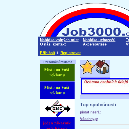
Nabídka volných míst
Nabídka uchazečů
T
O nás, kontakt
Akce/soutěže
V
Přihlásit
/
Registrovat
Personální reklama
Top společnosti
přidat inzerát
Všechny
(0)