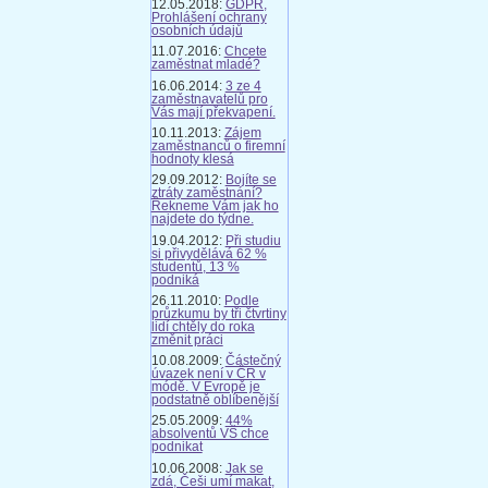
12.05.2018:
GDPR,
Prohlášení ochrany
osobních údajů
11.07.2016:
Chcete
zaměstnat mladé?
16.06.2014:
3 ze 4
zaměstnavatelů pro
Vás mají překvapení.
10.11.2013:
Zájem
zaměstnanců o firemní
hodnoty klesá
29.09.2012:
Bojíte se
ztráty zaměstnání?
Řekneme Vám jak ho
najdete do týdne.
19.04.2012:
Při studiu
si přivydělává 62 %
studentů, 13 %
podniká
26.11.2010:
Podle
průzkumu by tři čtvrtiny
lidí chtěly do roka
změnit práci
10.08.2009:
Částečný
úvazek není v ČR v
módě. V Evropě je
podstatně oblíbenější
25.05.2009:
44%
absolventů VŠ chce
podnikat
10.06.2008:
Jak se
zdá, Češi umí makat,