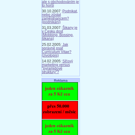
ale s obchodováním je
to horší
30.10.2007:
Podnikat,
nebo zůstat
zaměstnancem?
(podnikání)
31.03.2007:
Šikany je
v Česku dost
(Mobbing, Bossing,
šikana)
25.02.2005:
Jak
správně psát
Curriculum Vitae?
(zivotopis)
14.02.2005:
Síťový
marketing versus
"pyramidové
struktury"?
Reklama