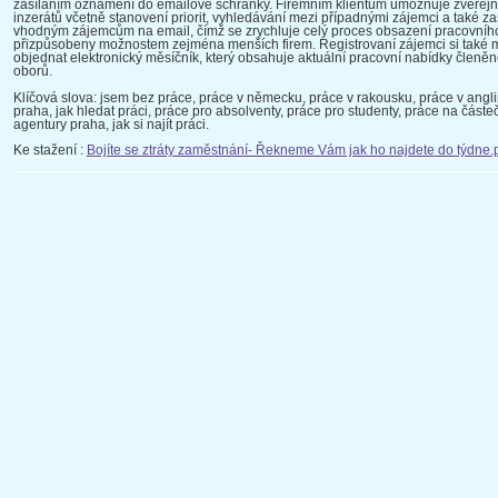
zasíláním oznámení do emailové schránky. Firemním klientům umožňuje zveřejn
inzerátů včetně stanovení priorit, vyhledávání mezi případnými zájemci a také za
vhodným zájemcům na email, čímž se zrychluje celý proces obsazení pracovního
přizpůsobeny možnostem zejména menších firem. Registrovaní zájemci si také
objednat elektronický měsíčník, který obsahuje aktuální pracovní nabídky členěn
oborů.
Klíčová slova: jsem bez práce, práce v německu, práce v rakousku, práce v angli
praha, jak hledat práci, práce pro absolventy, práce pro studenty, práce na část
agentury praha, jak si najít práci.
Ke stažení :
Bojíte se ztráty zaměstnání- Řekneme Vám jak ho najdete do týdne.