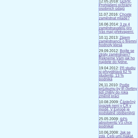
12.05.2018:
GDPR,
Prohlášení ochrany
osobních údajů
11.07.2016:
Chcete
zaměstnat mladé?
16.06.2014:
3 ze 4
zaměstnavatelů pro
Vás mají překvapení.
10.11.2013:
Zájem
zaměstnanců o firemní
hodnoty klesá
29.09.2012:
Bojíte se
ztráty zaměstnání?
Řekneme Vám jak ho
najdete do týdne.
19.04.2012:
Při studiu
si přivydělává 62 %
studentů, 13 %
podniká
26.11.2010:
Podle
průzkumu by tři čtvrtiny
lidí chtěly do roka
změnit práci
10.08.2009:
Částečný
úvazek není v ČR v
módě. V Evropě je
podstatně oblíbenější
25.05.2009:
44%
absolventů VŠ chce
podnikat
10.06.2008:
Jak se
zdá, Češi umí makat,