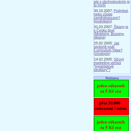
ale s obchodováním je
to horší
30.10.2007:
Podnikat,
nebo zůstat
zaměstnancem?
(podnikání)
31.03.2007:
Šikany je
v Česku dost
(Mobbing, Bossing,
šikana)
25.02.2005:
Jak
správně psát
Curriculum Vitae?
(zivotopis)
14.02.2005:
Síťový
marketing versus
"pyramidové
struktury"?
Reklama