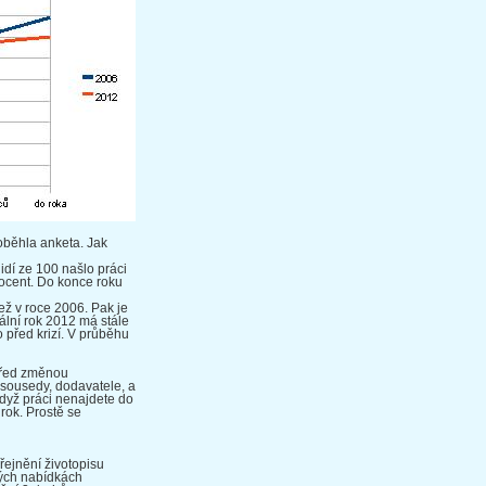
běhla anketa. Jak
idí ze 100 našlo práci
ocent. Do konce roku
ež v roce 2006. Pak je
ální rok 2012 má stále
 před krizí. V průběhu
 Před změnou
, sousedy, dodavatele, a
když práci nenajdete do
rok. Prostě se
ejnění životopisu
ných nabídkách