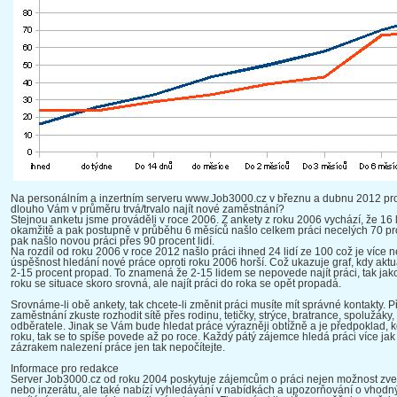
Na personálním a inzertním serveru www.Job3000.cz v březnu a dubnu 2012 pro
dlouho Vám v průměru trvá/trvalo najít nové zaměstnání?
Stejnou anketu jsme prováděli v roce 2006. Z ankety z roku 2006 vychází, že 16 l
okamžitě a pak postupně v průběhu 6 měsíců našlo celkem práci necelých 70 pr
pak našlo novou práci přes 90 procent lidí.
Na rozdíl od roku 2006 v roce 2012 našlo práci ihned 24 lidí ze 100 což je více n
úspěšnost hledání nové práce oproti roku 2006 horší. Což ukazuje graf, kdy aktu
2-15 procent propad. To znamená že 2-15 lidem se nepovede najít práci, tak jako
roku se situace skoro srovná, ale najít práci do roka se opět propadá.
Srovnáme-li obě ankety, tak chcete-li změnit práci musíte mít správné kontakty.
zaměstnání zkuste rozhodit sítě přes rodinu, tetičky, strýce, bratrance, spolužáky
odběratele. Jinak se Vám bude hledat práce výrazněji obtížně a je předpoklad, 
roku, tak se to spíše povede až po roce. Každý pátý zájemce hledá práci více jak 
zázrakem nalezení práce jen tak nepočítejte.
Informace pro redakce
Server Job3000.cz od roku 2004 poskytuje zájemcům o práci nejen možnost zveř
nebo inzerátu, ale také nabízí vyhledávání v nabídkách a upozorňování o vhod