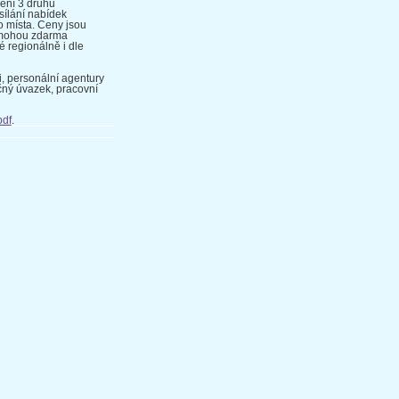
ění 3 druhů
sílání nabídek
 místa. Ceny jsou
 mohou zdarma
é regionálně i dle
i, personální agentury
ečný úvazek, pracovní
pdf
.