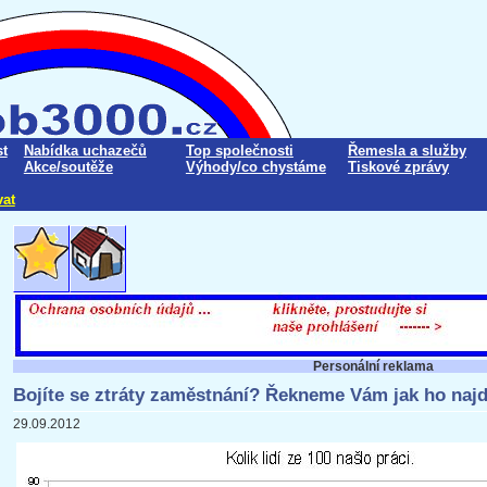
t
Nabídka uchazečů
Top společnosti
Řemesla a služby
Akce/soutěže
Výhody/co chystáme
Tiskové zprávy
vat
Personální reklama
Bojíte se ztráty zaměstnání? Řekneme Vám jak ho najd
29.09.2012