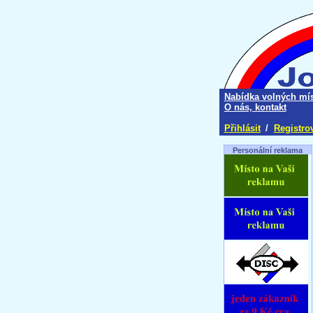
Nabídka volných mís
O nás, kontakt
Přihlásit
/
Registro
Personální reklama