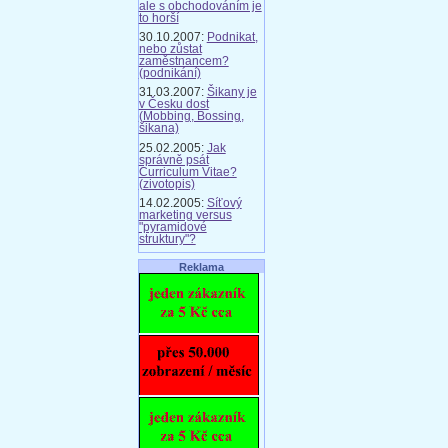
ale s obchodováním je
to horší
30.10.2007:
Podnikat,
nebo zůstat
zaměstnancem?
(podnikání)
31.03.2007:
Šikany je
v Česku dost
(Mobbing, Bossing,
šikana)
25.02.2005:
Jak
správně psát
Curriculum Vitae?
(zivotopis)
14.02.2005:
Síťový
marketing versus
"pyramidové
struktury"?
Reklama