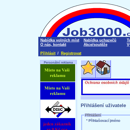
Nabídka volných míst
Nabídka uchazečů
T
O nás, kontakt
Akce/soutěže
V
Přihlásit
/
Registrovat
Personální reklama
Přihlášení uživatele
Přihlášení
* Přihlašovací jméno