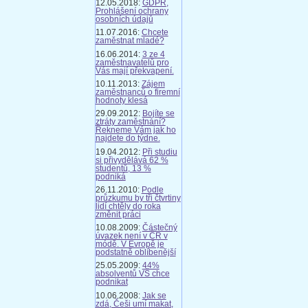
12.05.2018:
GDPR,
Prohlášení ochrany
osobních údajů
11.07.2016:
Chcete
zaměstnat mladé?
16.06.2014:
3 ze 4
zaměstnavatelů pro
Vás mají překvapení.
10.11.2013:
Zájem
zaměstnanců o firemní
hodnoty klesá
29.09.2012:
Bojíte se
ztráty zaměstnání?
Řekneme Vám jak ho
najdete do týdne.
19.04.2012:
Při studiu
si přivydělává 62 %
studentů, 13 %
podniká
26.11.2010:
Podle
průzkumu by tři čtvrtiny
lidí chtěly do roka
změnit práci
10.08.2009:
Částečný
úvazek není v ČR v
módě. V Evropě je
podstatně oblíbenější
25.05.2009:
44%
absolventů VŠ chce
podnikat
10.06.2008:
Jak se
zdá, Češi umí makat,